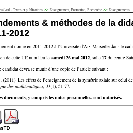
>>
>>
allard - Textes et publications
Enseignement, Formation, Recherche
Enseignements
ndements & méthodes de la did
11-2012
nement donné en 2011-2012 à l’Université d’Aix-Marseille dans le cadr
samedi 26 mai 2012
17
en de cette UE aura lieu le
, salle
du centre Sai
candidat devra se munir d’une copie de l’article suivant :
. (2011). Les effets de l’enseignement de la symétrie axiale sur celui d
ique des mathématiques, 31
(1), 51-77.
es documents, y compris les notes personnelles, sont autorisés.
ns
TD