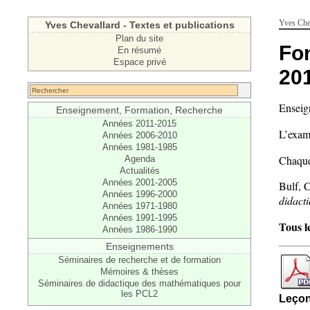
Yves Chev
Yves Chevallard - Textes et publications
Plan du site
Fo
En résumé
Espace privé
20
Enseig
Enseignement, Formation, Recherche
Années 2011-2015
L’exam
Années 2006-2010
Années 1981-1985
Chaque 
Agenda
Actualités
Années 2001-2005
Bulf, C
Années 1996-2000
didact
Années 1971-1980
Années 1991-1995
Tous l
Années 1986-1990
Enseignements
Séminaires de recherche et de formation
Mémoires & thèses
Séminaires de didactique des mathématiques pour
les PCL2
Leço