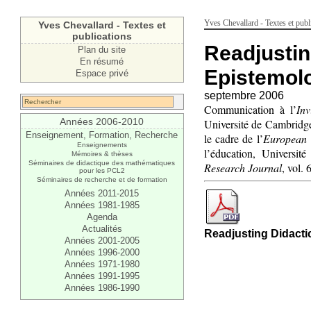
Yves Chevallard - Textes et publ
Yves Chevallard - Textes et
publications
Readjustin
Plan du site
En résumé
Epistemol
Espace privé
septembre 2006
Communication à l’
Inv
Années 2006-2010
Université de Cambridg
Enseignement, Formation, Recherche
le cadre de l’
European 
Enseignements
l’éducation, Universi
Mémoires & thèses
Séminaires de didactique des mathématiques
Research Journal
, vol. 
pour les PCL2
Séminaires de recherche et de formation
Années 2011-2015
Années 1981-1985
Agenda
Actualités
Readjusting Didacti
Années 2001-2005
Années 1996-2000
Années 1971-1980
Années 1991-1995
Années 1986-1990